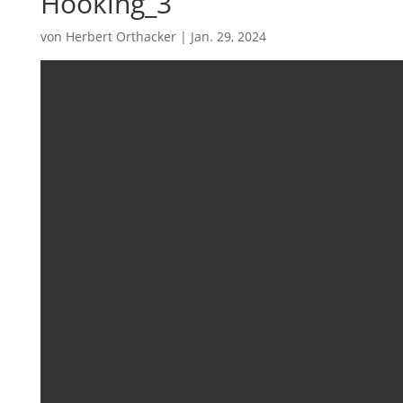
Hooking_3
von
Herbert Orthacker
|
Jan. 29, 2024