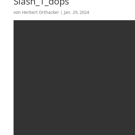
Slash_1_dops
von
Herbert Orthacker
|
Jan. 29, 2024