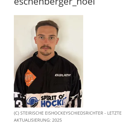
eschenberger_noel
(C) STEIRISCHE EISHOCKEYSCHIEDSRICHTER - LETZTE
AKTUALISIERUNG: 2025